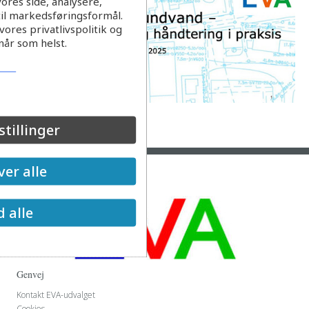
ores side, analysere,
til markedsføringsformål.
ores privatlivspolitik og
når som helst.
stillinger
Læs mere
er alle
d alle
Genvej
Kontakt EVA-udvalget
Cookies