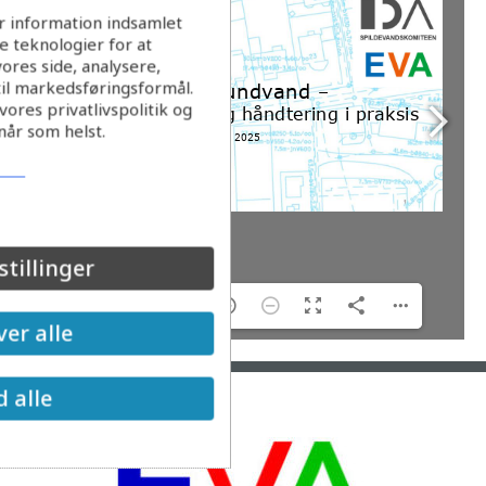
r information indsamlet
 teknologier for at
ores side, analysere,
til markedsføringsformål.
ores privatlivspolitik og
når som helst.
stillinger
1/14
er alle
d alle