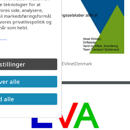
 teknologier for at
ores side, analysere,
til markedsføringsformål.
ores privatlivspolitik og
når som helst.
stillinger
Pumpning af spildevand from EVAnetDenmark
Læs mere
er alle
d alle