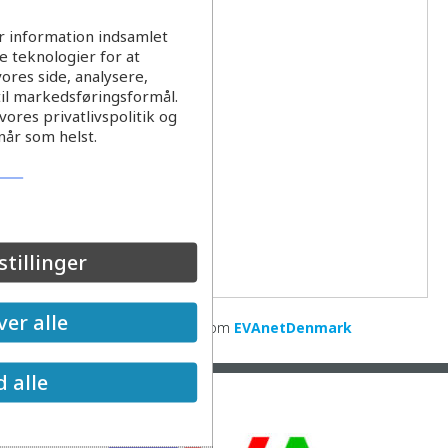
r information indsamlet
 teknologier for at
ores side, analysere,
til markedsføringsformål.
ores privatlivspolitik og
når som helst.
stillinger
er alle
Pumpning af spildevand
from
EVAnetDenmark
d alle