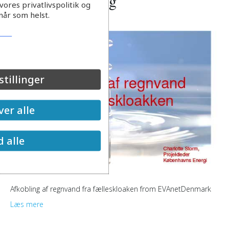
tilslutningsbidrag
ores privatlivspolitik og
når som helst.
stillinger
er alle
d alle
Afkobling af regnvand fra fælleskloaken from EVAnetDenmark
Læs mere