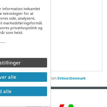
r information indsamlet
 teknologier for at
ores side, analysere,
til markedsføringsformål.
ores privatlivspolitik og
når som helst.
stillinger
er alle
Myndighed og lovgivning
from
EVAnetDenmark
d alle