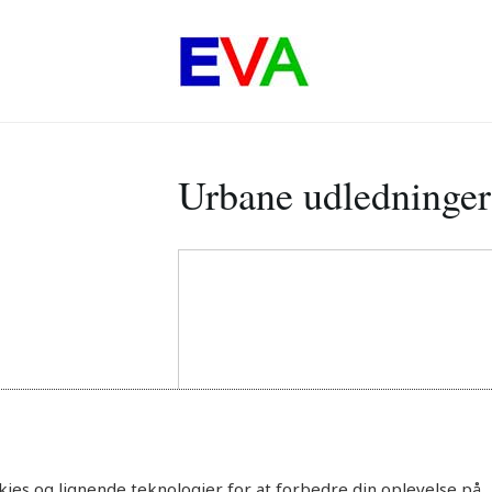
Urbane udledninger 
ies og lignende teknologier for at forbedre din oplevelse på