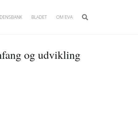
IDENSBANK
BLADET
OM EVA
mfang og udvikling