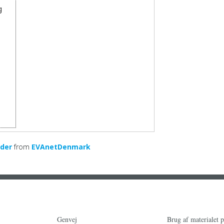
g
̊der
from
EVAnetDenmark
Genvej
Brug af materialet 