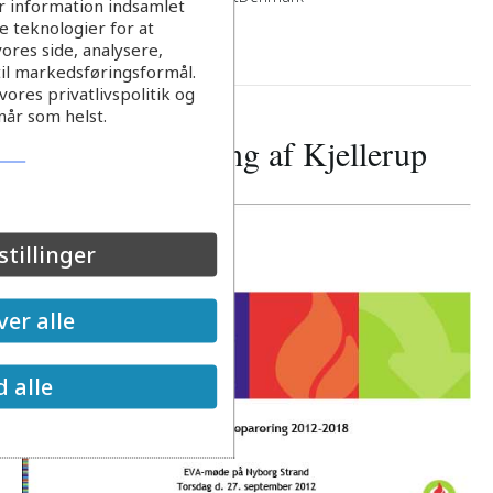
r information indsamlet
 teknologier for at
Læs mere
ores side, analysere,
til markedsføringsformål.
ores privatlivspolitik og
når som helst.
Separatkloakering af Kjellerup
stillinger
er alle
d alle