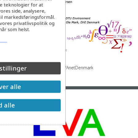
 teknologier for at
ores side, analysere,
til markedsføringsformål.
ores privatlivspolitik og
når som helst.
stillinger
Recipient og sundhed from EVAnetDenmark
Læs mere
er alle
d alle