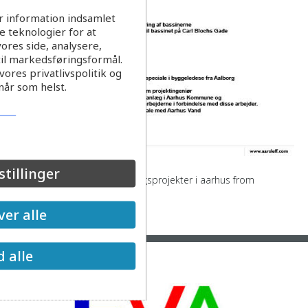
r information indsamlet
 teknologier for at
ores side, analysere,
til markedsføringsformål.
ores privatlivspolitik og
når som helst.
stillinger
De store og komplekse anlægsprojekter i aarhus from
EVAnetDenmark
er alle
Læs mere
d alle