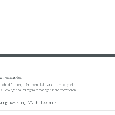
på hjemmesiden
 indhold fra sitet, referencen skal markeres med tydelig
nk. Copyright på indlæg fra temadage tilhører forfatteren.
faringsudveksling i VAndmiljøteknikken