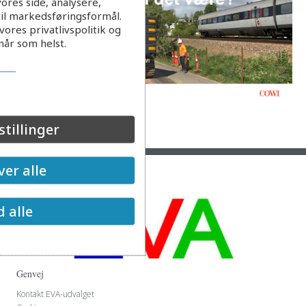
ores side, analysere,
til markedsføringsformål.
ores privatlivspolitik og
når som helst.
stillinger
Læs mere
er alle
d alle
Genvej
Kontakt EVA-udvalget