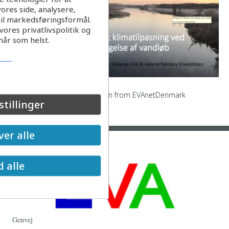
ores side, analysere,
til markedsføringsformål.
ores privatlivspolitik og
når som helst.
Baeredygtighed i-vandsektoren from EVAnetDenmark
stillinger
Læs mere
er alle
d alle
Genvej