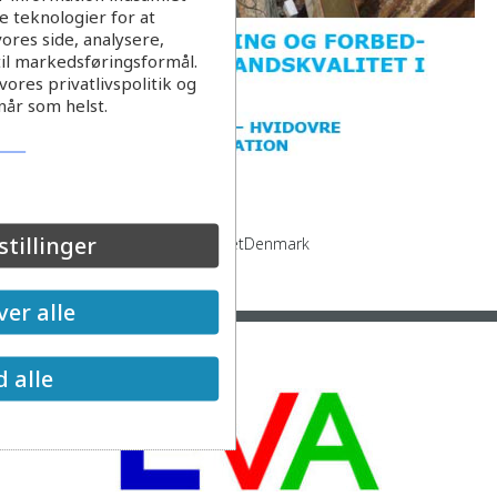
 teknologier for at
ores side, analysere,
til markedsføringsformål.
ores privatlivspolitik og
når som helst.
stillinger
Damhusledningen from EVAnetDenmark
Læs mere
er alle
d alle