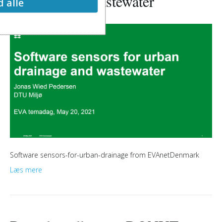
drainage and wastewater
d alle
Software sensors-for-urban-drainage from EVAnetDenmark
Læs mere