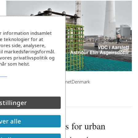
r information indsamlet
 teknologier for at
ores side, analysere,
til markedsføringsformål.
ores privatlivspolitik og
når som helst.
Vdc digitale tvillinger from EVAnetDenmark
Læs mere
stillinger
er alle
Software sensors for urban