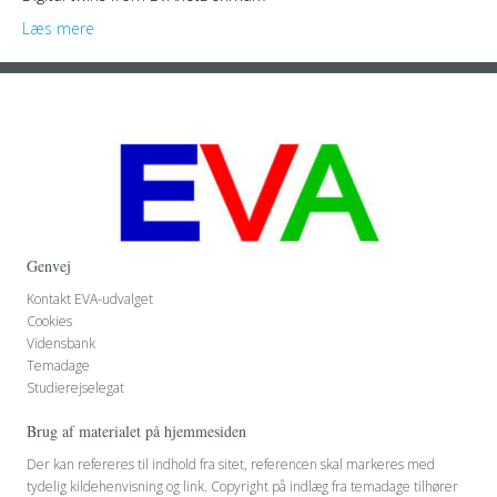
Læs mere
Genvej
Kontakt EVA-udvalget
Cookies
Vidensbank
Temadage
Studierejselegat
Brug af materialet på hjemmesiden
Der kan refereres til indhold fra sitet, referencen skal markeres med
tydelig kildehenvisning og link. Copyright på indlæg fra temadage tilhører