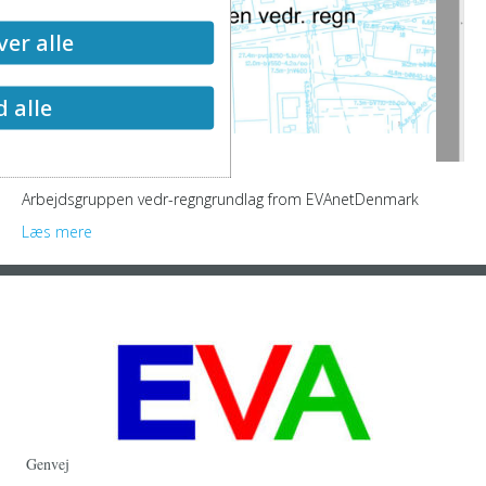
er alle
d alle
Arbejdsgruppen vedr-regngrundlag from EVAnetDenmark
Læs mere
Genvej