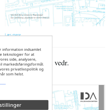
Læs mere
r information indsamlet
 teknologier for at
ores side, analysere,
Arbejdsgruppen vedr.
til markedsføringsformål.
ores privatlivspolitik og
regngrundlag
når som helst.
stillinger