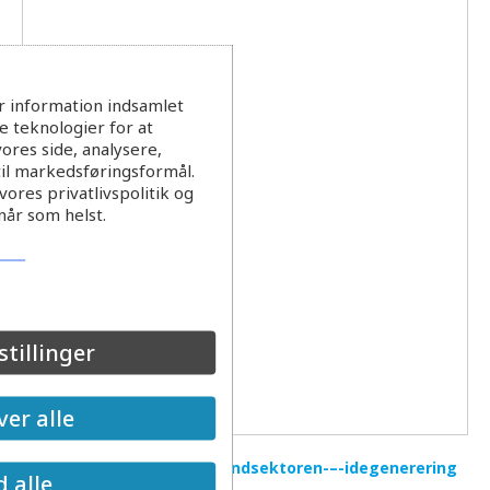
r information indsamlet
 teknologier for at
ores side, analysere,
til markedsføringsformål.
ores privatlivspolitik og
når som helst.
stillinger
er alle
Strategisk innovation-i-vandsektoren-–-idegenerering
d alle
from
Mads Thomsen