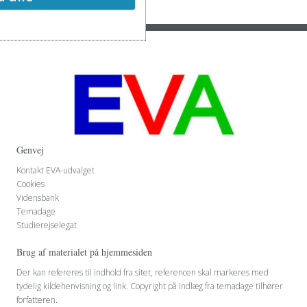
Genvej
Kontakt EVA-udvalget
Cookies
Vidensbank
Temadage
Studierejselegat
Brug af materialet på hjemmesiden
Der kan refereres til indhold fra sitet, referencen skal markeres med
tydelig kildehenvisning og link. Copyright på indlæg fra temadage tilhører
forfatteren.