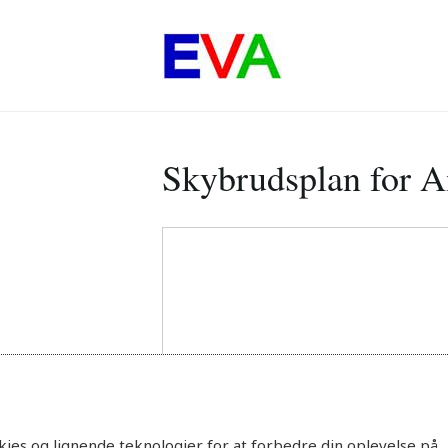
Skybrudsplan for A
ies og lignende teknologier for at forbedre din oplevelse på