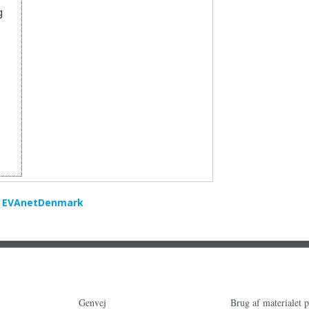
g
m
EVAnetDenmark
Genvej
Brug af materialet 