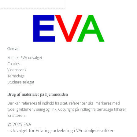
Genvej
Kontakt EVA-udvalget
Cookies
Vidensbank
Temadage
Studierejselegat
Brug af materialet på hjemmesiden
Der kan refereres til indhold fra sitet, referencen skal markeres med
tydelig kildehenvisning og link. Copyright på indlæg fra temadage tilhører
forfatteren.
© 2025 EVA
– Udvalget for Erfaringsudveksling i VAndmiljøteknikken