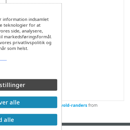
r information indsamlet
 teknologier for at
ores side, analysere,
til markedsføringsformål.
ores privatlivspolitik og
når som helst.
stillinger
er alle
Regnvandsbassin i-oestervold-randers
from
EVAnetDenmark
d alle