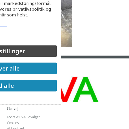
til markedsføringsformål.
ores privatlivspolitik og
når som helst.
stillinger
er alle
d alle
Genvej
Kontakt EVA-udvalget
Cookies
Vidensbank