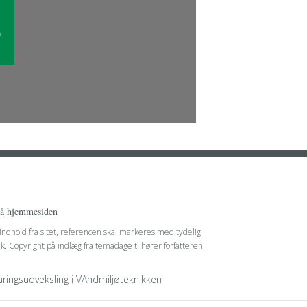
på hjemmesiden
 indhold fra sitet, referencen skal markeres med tydelig
nk. Copyright på indlæg fra temadage tilhører forfatteren.
faringsudveksling i VAndmiljøteknikken