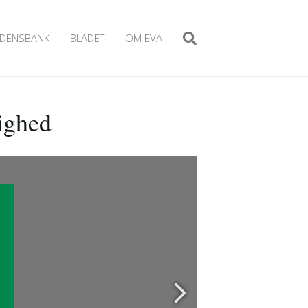
IDENSBANK
BLADET
OM EVA
lighed