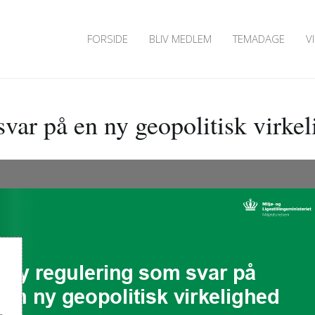
FORSIDE
BLIV MEDLEM
TEMADAGE
V
var på en ny geopolitisk virke