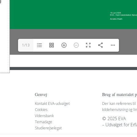
g
1/13
Genvej
Brug af materialet 
Kontakt EVA-udvalget
Der kan refereres til
Cookies
kildehenvisning og li
Vidensbank
© 2025 EVA
Temadage
– Udvalget for Er
Studierejselegat