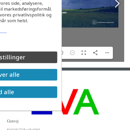
ores side, analysere,
til markedsføringsformål.
ores privatlivspolitik og
når som helst.
1/30
stillinger
er alle
d alle
Genvej
Kontakt EVA-udvalget