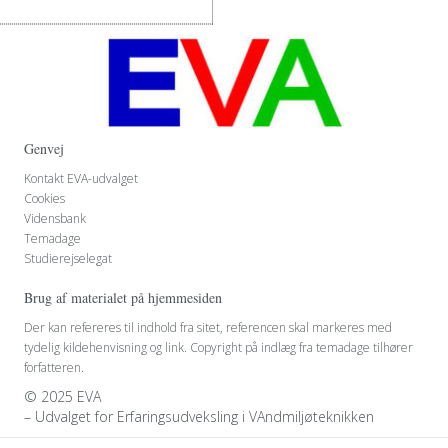
Genvej
Kontakt EVA-udvalget
Cookies
Vidensbank
Temadage
Studierejselegat
Brug af materialet på hjemmesiden
Der kan refereres til indhold fra sitet, referencen skal markeres med
tydelig kildehenvisning og link. Copyright på indlæg fra temadage tilhører
forfatteren.
© 2025 EVA
– Udvalget for Erfaringsudveksling i VAndmiljøteknikken