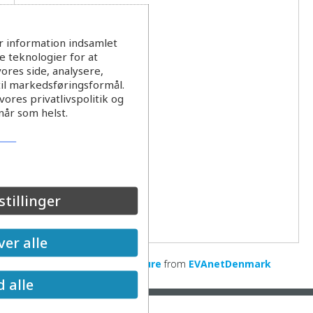
r information indsamlet
 teknologier for at
ores side, analysere,
til markedsføringsformål.
ores privatlivspolitik og
når som helst.
stillinger
er alle
Modeling state of the future
from
EVAnetDenmark
d alle