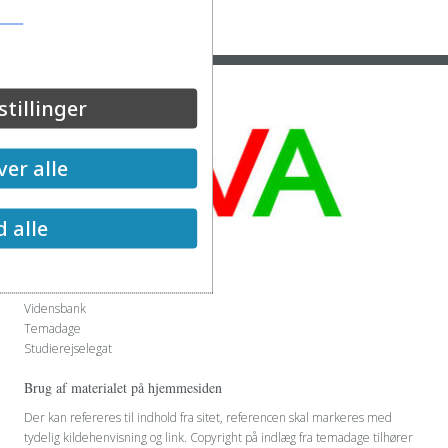
stillinger
er alle
d alle
Genvej
Kontakt EVA-udvalget
Cookies
Vidensbank
Temadage
Studierejselegat
Brug af materialet på hjemmesiden
Der kan refereres til indhold fra sitet, referencen skal markeres med
tydelig kildehenvisning og link. Copyright på indlæg fra temadage tilhører