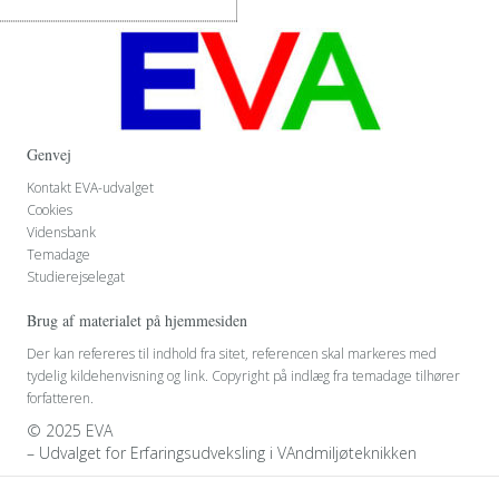
Genvej
Kontakt EVA-udvalget
Cookies
Vidensbank
Temadage
Studierejselegat
Brug af materialet på hjemmesiden
Der kan refereres til indhold fra sitet, referencen skal markeres med
tydelig kildehenvisning og link. Copyright på indlæg fra temadage tilhører
forfatteren.
© 2025 EVA
– Udvalget for Erfaringsudveksling i VAndmiljøteknikken