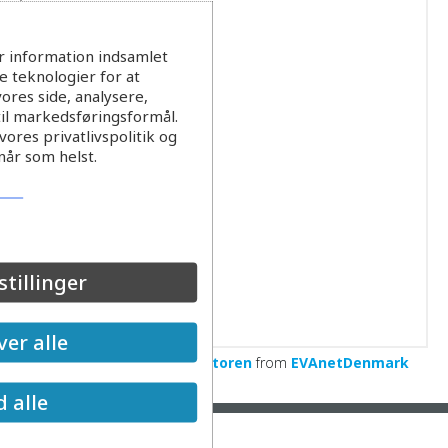
r information indsamlet
 teknologier for at
ores side, analysere,
til markedsføringsformål.
ores privatlivspolitik og
når som helst.
stillinger
er alle
Baeredygtighed i-vandsektoren
from
EVAnetDenmark
d alle