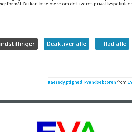
ingsformål. Du kan læse mere om det i vores privatlivspolitik o
indstillinger
Deaktiver alle
Tillad alle
Baeredygtighed i-vandsektoren
from
E