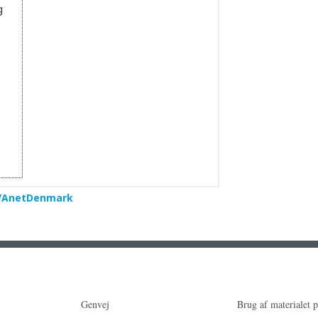
g
VAnetDenmark
Genvej
Brug af materialet 