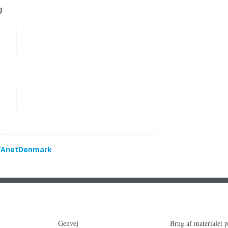
g
VAnetDenmark
Genvej
Brug af materialet 