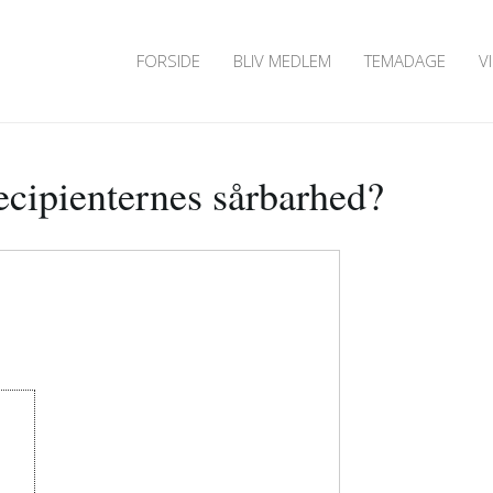
FORSIDE
BLIV MEDLEM
TEMADAGE
V
ecipienternes sårbarhed?