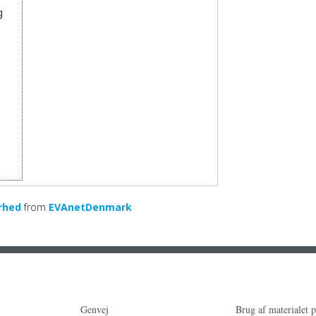
g
rhed
from
EVAnetDenmark
Genvej
Brug af materialet 