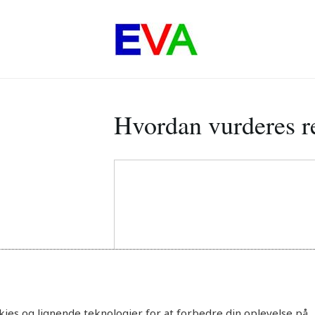
Hvordan vurderes r
ies og lignende teknologier for at forbedre din oplevelse på