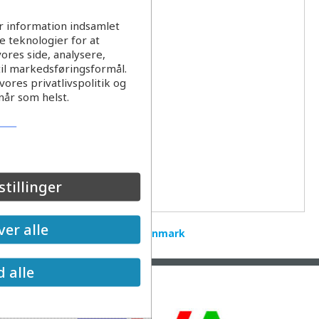
r information indsamlet
 teknologier for at
ores side, analysere,
til markedsføringsformål.
ores privatlivspolitik og
når som helst.
stillinger
er alle
Hvad er swi
from
EVAnetDenmark
d alle