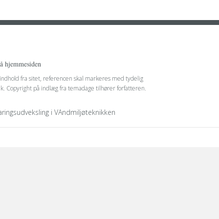
på hjemmesiden
 indhold fra sitet, referencen skal markeres med tydelig
nk. Copyright på indlæg fra temadage tilhører forfatteren.
faringsudveksling i VAndmiljøteknikken