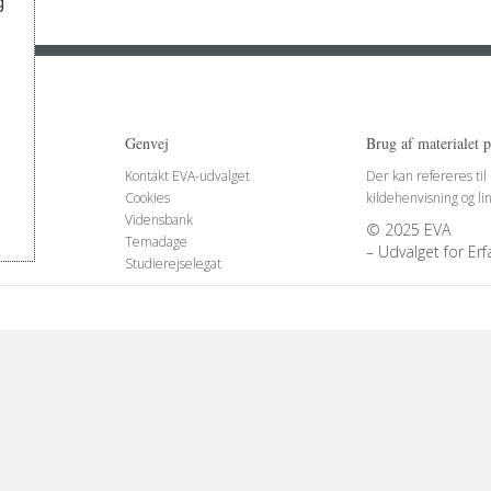
g
Genvej
Brug af materialet 
Kontakt EVA-udvalget
Der kan refereres til
Cookies
kildehenvisning og li
Vidensbank
© 2025 EVA
Temadage
– Udvalget for Er
Studierejselegat