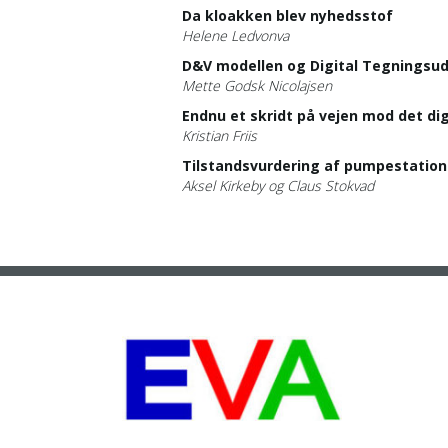
Da kloakken blev nyhedsstof
Helene Ledvonva
D&V modellen og Digital
Tegningsud
Mette Godsk Nicolajsen
Endnu et skridt på vejen mod det di
Kristian Friis
Tilstandsvurdering af pumpestation
Aksel Kirkeby og Claus Stokvad