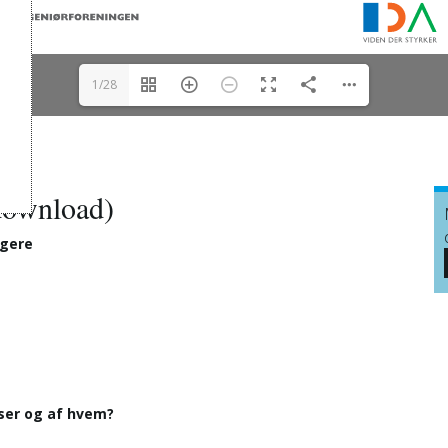
1/28
 download)
ngere
ser og af hvem?