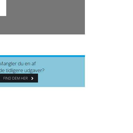
Mangler du en af
de tidligere udgaver?
FIND DEM HER