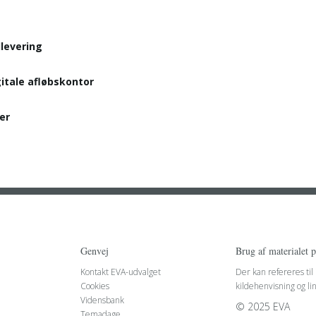
levering
gitale
afløbskontor
er
Genvej
Brug af materialet 
Kontakt EVA-udvalget
Der kan refereres til
Cookies
kildehenvisning og li
Vidensbank
© 2025 EVA
Temadage