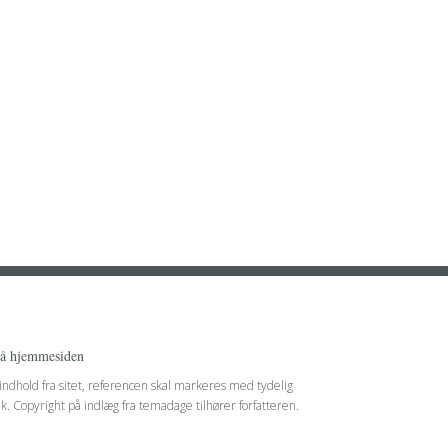
på hjemmesiden
 indhold fra sitet, referencen skal markeres med tydelig
nk. Copyright på indlæg fra temadage tilhører forfatteren.