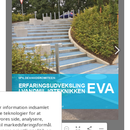
r information indsamlet
 teknologier for at
ores side, analysere,
til markedsføringsformål.
1/32