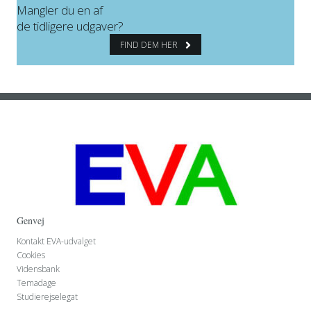
Mangler du en af
de tidligere udgaver?
FIND DEM HER
Genvej
Kontakt EVA-udvalget
Cookies
Vidensbank
Temadage
Studierejselegat