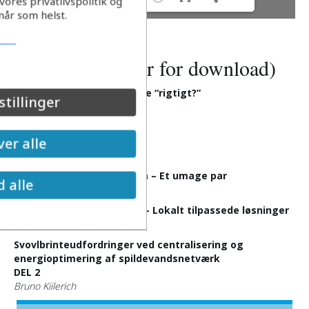
ores privatlivspolitik og
når som helst.
Indhold (klik her for download)
Leder:
Bruger vi modellerne “rigtigt?”
stillinger
Indbydelse til Temadag
Referat fra Årsmødet
er alle
Kalender
Recipient og Afløbssystem – Et umage par
d alle
Mads Uggerby
Fremtidens afløbssystem – Lokalt tilpassede løsninger
Mathias Lassen Nørlem
Svovlbrinteudfordringer ved centralisering og
energioptimering af spildevandsnetværk
DEL 2
Bruno Kiilerich