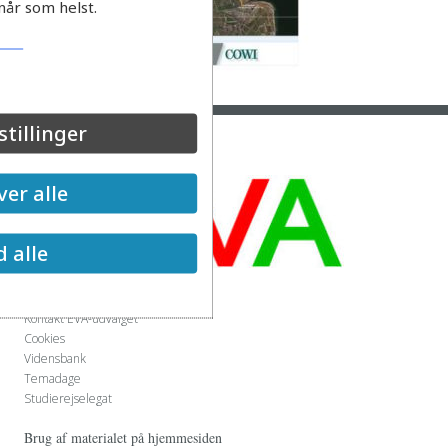
når som helst.
stillinger
er alle
d alle
Genvej
Kontakt EVA-udvalget
Cookies
Vidensbank
Temadage
Studierejselegat
Brug af materialet på hjemmesiden