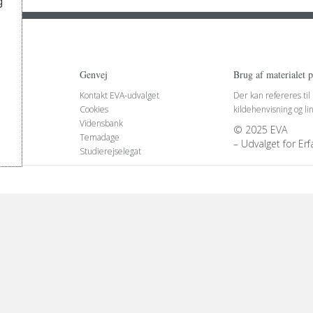
g
Genvej
Brug af materialet 
Kontakt EVA-udvalget
Der kan refereres til
Cookies
kildehenvisning og li
Vidensbank
© 2025 EVA
Temadage
– Udvalget for Er
Studierejselegat