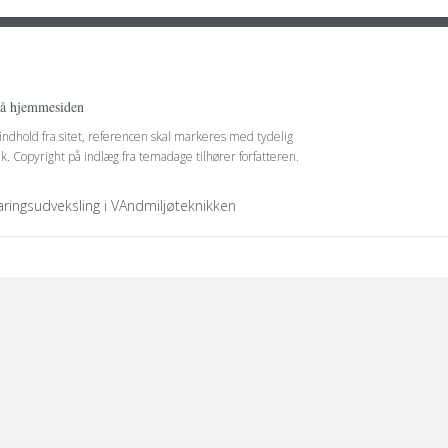
på hjemmesiden
 indhold fra sitet, referencen skal markeres med tydelig
nk. Copyright på indlæg fra temadage tilhører forfatteren.
faringsudveksling i VAndmiljøteknikken