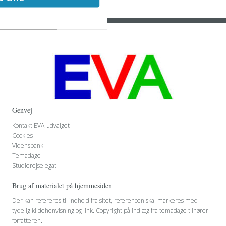
Genvej
Kontakt EVA-udvalget
Cookies
Vidensbank
Temadage
Studierejselegat
Brug af materialet på hjemmesiden
Der kan refereres til indhold fra sitet, referencen skal markeres med
tydelig kildehenvisning og link. Copyright på indlæg fra temadage tilhører
forfatteren.