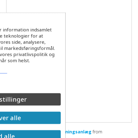
r information indsamlet
 teknologier for at
ores side, analysere,
til markedsføringsformål.
ores privatlivspolitik og
når som helst.
stillinger
er alle
3 d ved projektering af ledningsanlæg
from
d alle
EVAnetDenmark