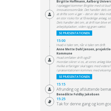
Birgitte Hoffmann, Aalborg Univers
I oplægget kommer Birgitte med sit bud p
innovationsområde. Det handler dels om,
at drifte som vi gør – det er der ikke mi
en stor risiko for at få kedelige anlæg, s
Dels handler det om, at drift kan blive 
arbejdspladser, viden og grøn vækst.
SE PRÆSENTATIONEN
15:00
Hvad vi taler om, når vi taler om drift
Anne Mette Dahl Jensen, projektle
Kommune
Hvad omfatter drift også?
Hvordan sikrer vi os, at vores anlæg ikke
Hvilke erfaringer skal tages med videre?
I præsentationen kommes med eksempler 
SE PRÆSENTATIONEN
15:15
Afrunding og afsluttende bemæ
Benedikte Foldby Jakobsen
15:25
Tak for denne gang og kom go