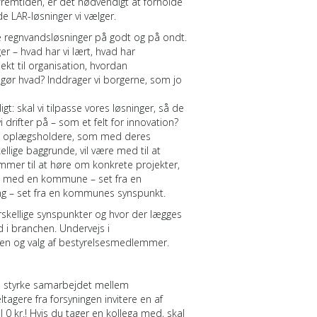
remtiden, er det nødvendigt at forholde
de LAR-løsninger vi vælger.
nne regnvandsløsninger på godt og på ondt.
er – hvad har vi lært, hvad har
ekt til organisation, hvordan
ør hvad? Inddrager vi borgerne, som jo
gt: skal vi tilpasse vores løsninger, så de
i drifter på – som et felt for innovation?
kke oplægsholdere, som med deres
kellige baggrunde, vil være med til at
mmer til at høre om konkrete projekter,
e med en kommune – set fra en
ng – set fra en kommunes synspunkt.
orskellige synspunkter og hvor der lægges
ud i branchen. Undervejs i
n og valg af bestyrelsesmedlemmer.
nne styrke samarbejdet mellem
gere fra forsyningen invitere en af
 0 kr.! Hvis du tager en kollega med, skal