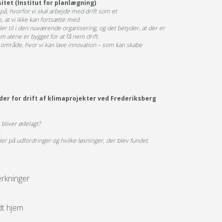
itet (Institut for planlægning)
å, hvorfor vi skal arbejde med drift som et
 at vi ikke kan fortsætte med
dler til i den nuværende organisering, og det betyder, at der er
om alene er bygget for at få nem drift.
et område, hvor vi kan lave innovation – som kan skabe
der for drift af klimaprojekter ved Frederiksberg
 bliver ødelagt?
på udfordringer og hvilke løsninger, der blev fundet.
rkninger
dt hjem