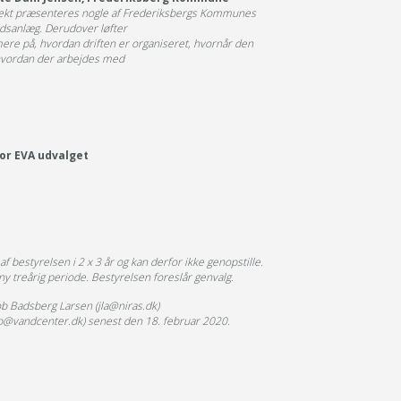
ojekt præsenteres nogle af Frederiksbergs Kommunes
ndsanlæg. Derudover løfter
mere på, hvordan driften er organiseret, hvornår den
hvordan der arbejdes med
or EVA udvalget
bestyrelsen i 2 x 3 år og kan derfor ikke genopstille.
ny treårig periode. Bestyrelsen foreslår genvalg.
kob Badsberg Larsen (jla@niras.dk)
p@vandcenter.dk) senest den 18. februar 2020.