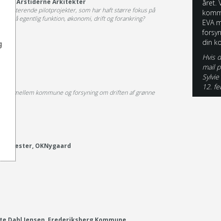
 MDL, Årstiderne Arkitekter
året. 
imenterende pilotprojekter, som har haft større fokus på
kommu
end på egentlig funktion, økonomi, drift og forankring?
EVA m
forsy
din 
g
Hvis d
mail p
Sylvi
12. f
rbejde mellem kommune og forsyning om driften af grønne
loakmester, OKNygaard
anlæg.
tte Dahl Jensen, Frederiksberg Kommune