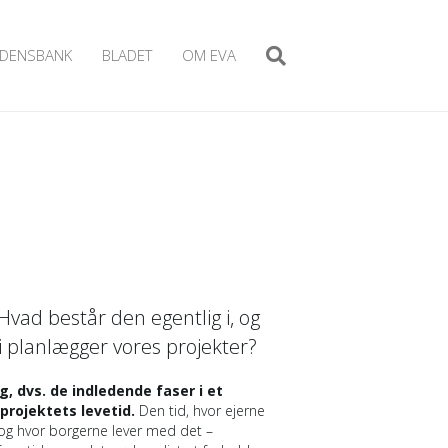
IDENSBANK
BLADET
OM EVA
 Hvad består den egentlig i, og
i planlægger vores projekter?
g, dvs. de indledende faser i et
projektets levetid.
Den tid, hvor ejerne
 og hvor borgerne lever med det –