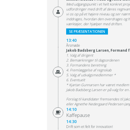
Med udgangspunkt i et helt konkret pr
udfordringer med drift af deres regnva
vi os op på et højere niveau og ser nær
inddrages, hvordan den overdrages og 
værktøjer, der hjælper med driften.
SE PRÆSENTATIONEN
13:40
Årsmøde
Jakob Badsberg Larsen, Formand f
1. Valg af dirigent
2. Bemærkninger til dagsordenen
3. Formandens beretning
4. Fremlæggelse af regnskab
5. Valg af udvalgsmedlemmer *
6. Eventuelt
* Kjartan Gunnarsen har været medlem af 
Jakob Badsberg Larsen er på valg for en 
Forslag til kandidater fremsendes til Ja
eller Agnethe Nedergaard Pedersen (an
14:10
Kaffepause
14:30
Drift som et felt for innovation!