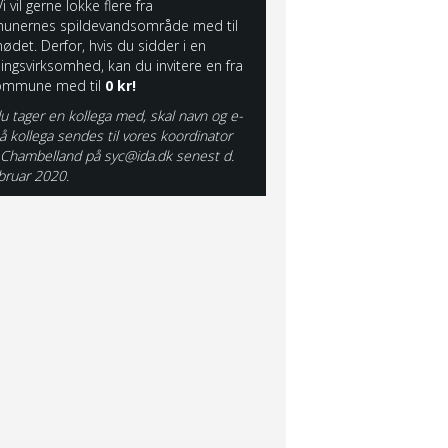
Vi vil gerne lokke flere fra
nernes spildevandsområde med til
ødet. Derfor, hvis du sidder i en
ningsvirksomhed, kan du invitere en fra
kommune med til
0 kr!
u tager en kollega med, skal navn og e-
å kollega sendes til vores koordinator
e Chambelland på
syc@ida.dk
senest d.
ebruar 2020.