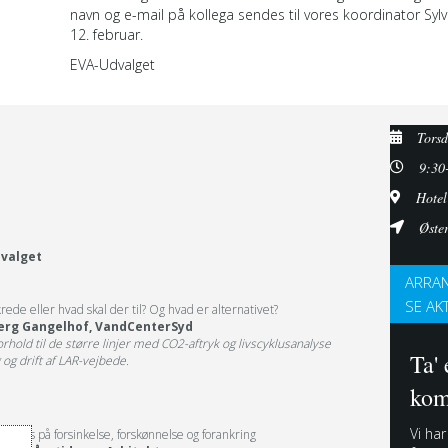
navn og e-mail på kollega sendes til vores koordinator Sy
12. februar.
EVA-Udvalget
Torsd
9:30
Hotel
Øste
dvalget
ARRAN
SE AK
ede eller hvad skal der til? Og hvad er alternativet?
berg Gangelhof, VandCenterSyd
rhold til de større linjer med CO2-aftryk og livscyklusanalyse
Ta' 
g og drift af LAR-vejbede.
kom
Vi har
fokus på forsinkelse, forskønnelse og forankring