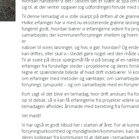
hvordan håndterer vi det? Selvom det er svært at spå om f
sig til, at der venter opgaver (og udfordringer) forude med 
Til denne temadag vil vi stille skarpt på driften af de grø
Hvilke erfaringer har vi med nu eksisterende grønne løsning
fungeret godt, hvordan bærer vi erfaringerne videre fra proj
samarbejdes der kommuner/forsyninger imellem og hvem g
er
naboer til vores løsninger, og hvis vi gør, hvordan? Og endeli
kan driftes, eller skal vi i stedet gøre noget ved den måde v
Til at svare på disse spørgsmål får vi på besøg af en ræ
erfaringer fra forskellige steder i projekterne og deres fors
tegne et spændende billede af hvad drift indebærer. Vi ko
om erfaringer med metoder og værktøjer, om samarbejd
forsynings synspunkt – og om samarbejde med en forsyni
Kort sagt vil det blive en temadag, hvor drift anskues fra f
op til debat, så vi kan få erfaringerne fra projekter videre 
temadagen afholdes årsmøde med beretning fra formande
Vel mødt!
Vi har også et godt tilbud her i starten af året. For at ku
forsyningsvirksomhed og myndigheden/kommunen, kan delta
deres kollegaer fra kommunen til at deltage i temadagen til