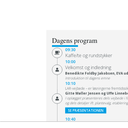
Dagens program
09:30
Kaffe/te og rundstykker
10:00
Velkomst og indledning
Benedikte Foldby Jakobsen, EVA u
Introduktion til dagens emne
10:10
LAR-vejbede – er løsningerne fremtidssikr
Gitte Møller Jensen og Uffe Linne
I oplægget præsenteres dels vejbede i fo
og dels detaljer ift. plantevalg, etablerin
SE PRÆSENTATIONEN
10:40
Tværfagligt klimaprojekt i København med 