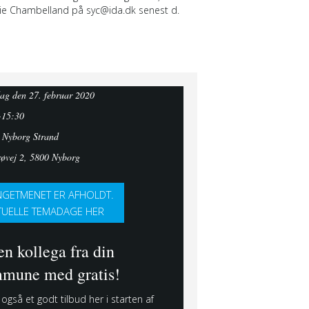
lvie Chambelland på syc@ida.dk senest d.
ag den 27. februar 2020
-15:30
 Nyborg Strand
røvej 2, 5800 Nyborg
GETMENET ER AFHOLDT.
TUELLE TEMADAGE HER
en kollega fra din
mune med gratis!
 også et godt tilbud her i starten af