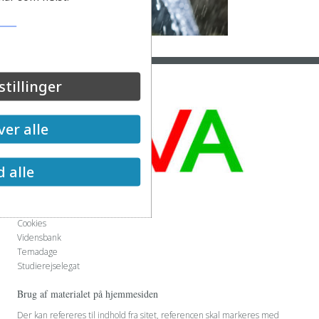
stillinger
er alle
d alle
Genvej
Kontakt EVA-udvalget
Cookies
Vidensbank
Temadage
Studierejselegat
Brug af materialet på hjemmesiden
Der kan refereres til indhold fra sitet, referencen skal markeres med