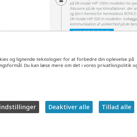
på DK model HIP 100m modellen for per
fokusere på de nye klimafaktorer, der a
og fjern fremtid for henholdsvis RCP4.5
DK model HIP 500 m modellen. Indlægget v
kommunikation af usikkerhed på de bere
SE PRÆSENTATIONEN
11:00
Pause
11:15
ies og lignende teknologier for at forbedre din oplevelse på
Vandkredsløbet i GRAVA-projek
ingsformål. Du kan læse mere om det i vores privatlivspolitik o
Søren Thorndahl, lektor Aalborg U
Samspil mellem GRundvand, Afløbssyste
fremtidssikring af byens vandkredsløb m
Indlægget vil omhandle dele af GRAVA-pr
lavtliggende områder (Kærby, Aalborg),
inddrages.
SE PRÆSENTATIONEN
indstillinger
Deaktiver alle
Tillad alle
11:45
Kongeåen – Studie projekt fra 
Studerende fra Aarhus Universite
Studerende fra Aarhus Universitet fort
SE PRÆSENTATIONEN