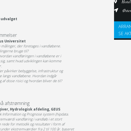
Hotel
Øste
A udvalget
ARRAN
SE AK
ømmelser
us Universitet
de målinger, der foretages i vandløbene.
lingerne bruge til?
hvordan vandføringen i vandløbene er i
e sig, samt hvad udviklingen kan komme
r.
er påvirker bebyggelse, infrastruktur og
e langs vandløbene. Hvordan indgår
af disse risici og hvordan bliver de til?
på afstrømning
iver, Hydrologisk afdeling, GEUS
sk Information og Prognose system (hipdata.
tremværdi vandføring i vandløb i et stort
e rede for metodik og resultater i form af
nder ekstremværdier fra 2 til 100 år. baseret