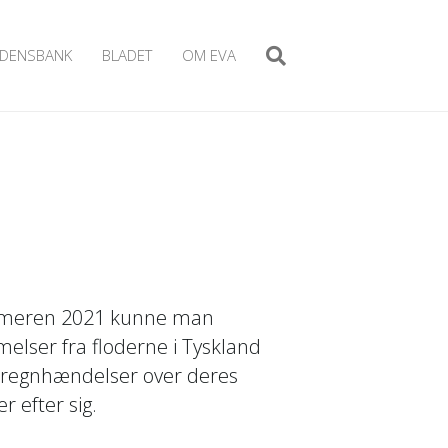
IDENSBANK
BLADET
OM EVA
sommeren 2021 kunne man
lser fra floderne i Tyskland
e regnhændelser over deres
 efter sig.