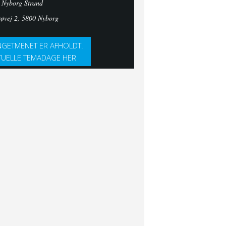
 Nyborg Strand
røvej 2, 5800 Nyborg
GETMENET ER AFHOLDT.
TUELLE TEMADAGE HER