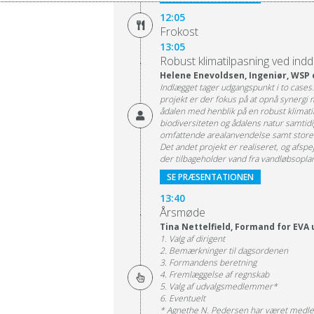
12:05
Frokost
13:05
Robust klimatilpasning ved ind
Helene Enevoldsen, Ingeniør, WSP 
Indlægget tager udgangspunkt i to cases.
projekt er der fokus på at opnå synergi
ådalen med henblik på en robust klimati
biodiversiteten og ådalens natur samti
omfattende arealanvendelse samt store
Det andet projekt er realiseret, og afspe
der tilbageholder vand fra vandløbsop
SE PRÆSENTATIONEN
13:40
Årsmøde
Tina Nettelfield, Formand for EVA
1. Valg af dirigent
2. Bemærkninger til dagsordenen
3. Formandens beretning
4. Fremlæggelse af regnskab
5. Valg af udvalgsmedlemmer*
6. Eventuelt
* Agnethe N. Pedersen har været medlem a