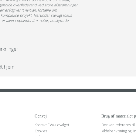
lbageholde overfladevand ved store afstrømninger.
errerådgiver (EnviDan) fortælle om
 komplekse projekt. Herunder særligt fokus
er lavet i oplandet ifm. natur, beskyttede
rkninger
dt hjem
Genvej
Brug af materialet 
Kontakt EVA-udvalget
Der kan refereres til
Cookies
kildehenvisning og li