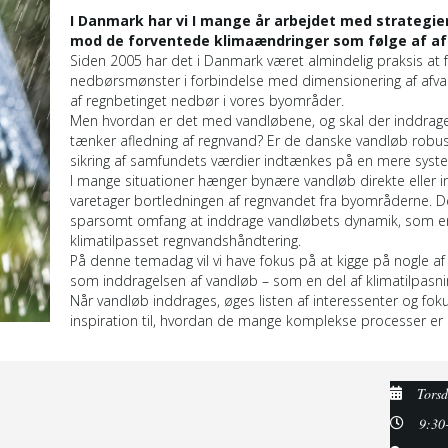
I Danmark har vi I mange år arbejdet med strategie
mod de forventede klimaændringer som følge af af
Siden 2005 har det i Danmark været almindelig praksis at f
nedbørsmønster i forbindelse med dimensionering af afvan
af regnbetinget nedbør i vores byområder.
Men hvordan er det med vandløbene, og skal der inddrages 
tænker afledning af regnvand? Er de danske vandløb robust
sikring af samfundets værdier indtænkes på en mere syst
I mange situationer hænger bynære vandløb direkte eller
varetager bortledningen af regnvandet fra byområderne. De
sparsomt omfang at inddrage vandløbets dynamik, som en 
klimatilpasset regnvandshåndtering.
På denne temadag vil vi have fokus på at kigge på nogle a
som inddragelsen af vandløb – som en del af klimatilpasnin
Når vandløb inddrages, øges listen af interessenter og foku
inspiration til, hvordan de mange komplekse processer er h
Torsd
9:30