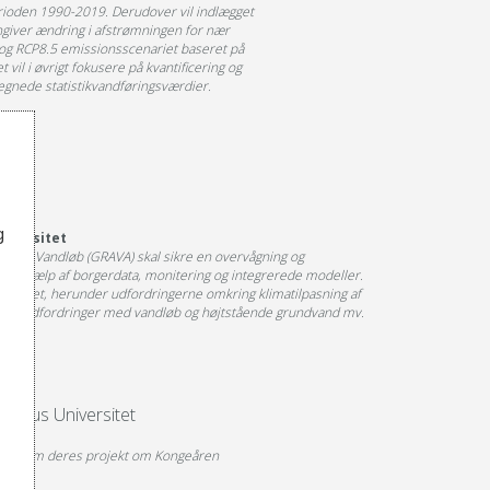
ioden 1990-2019. Derudover vil indlægget
ngiver ændring i afstrømningen for nær
 og RCP8.5 emissionsscenariet baseret på
il i øvrigt fokusere på kvantificering og
gnede statistikvandføringsværdier.
tet
g
niversitet
m og Vandløb (GRAVA) skal sikre en overvågning og
ed hjælp af borgerdata, monitering og integrerede modeller.
ojektet, herunder udfordringerne omkring klimatilpasning af
 hvor udfordringer med vandløb og højtstående grundvand mv.
Aarhus Universitet
t
æller om deres projekt om Kongeåren