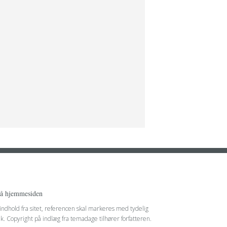
på hjemmesiden
 indhold fra sitet, referencen skal markeres med tydelig
nk. Copyright på indlæg fra temadage tilhører forfatteren.