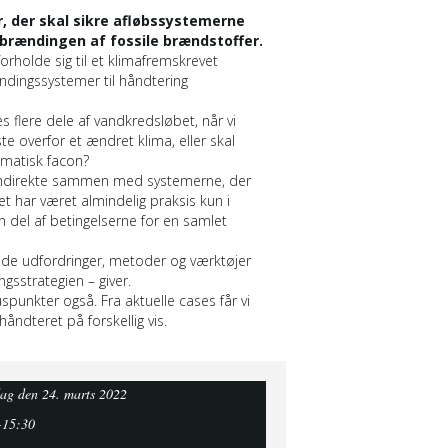
r, der skal sikre afløbssystemerne
brændingen af fossile brændstoffer.
orholde sig til et klimafremskrevet
dingssystemer til håndtering
flere dele af vandkredsløbet, når vi
e overfor et ændret klima, eller skal
ematisk facon?
 indirekte sammen med systemerne, der
t har været almindelig praksis kun i
del af betingelserne for en samlet
f de udfordringer, metoder og værktøjer
gsstrategien – giver.
spunkter også. Fra aktuelle cases får vi
åndteret på forskellig vis.
ag den 24. marts 2022
-15:30