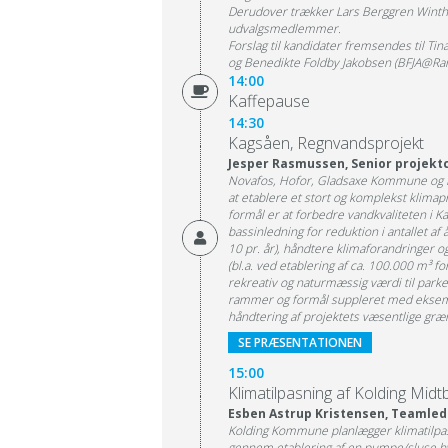
Derudover trækker Lars Berggren Winther
udvalgsmedlemmer.
Forslag til kandidater fremsendes til Ti
og Benedikte Foldby Jakobsen (BFJA@Ram
14:00
Kaffepause
14:30
Kagsåen, Regnvandsprojekt
Jesper Rasmussen, Senior projekt
Novafos, Hofor, Gladsaxe Kommune og 
at etablere et stort og komplekst klimap
formål er at forbedre vandkvaliteten i Ka
bassinledning for reduktion i antallet af å
10 pr. år), håndtere klimaforandringer
(bl.a. ved etablering af ca. 100.000 m³ f
rekreativ og naturmæssig værdi til parke
rammer og formål suppleret med eksem
håndtering af projektets væsentlige græ
SE PRÆSENTATIONEN
15:00
Klimatilpasning af Kolding Midt
Esben Astrup Kristensen, Teamle
Kolding Kommune planlægger klimatilpas
gennem etablering af en pumpe/sluse hvor