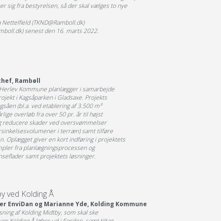
 sig fra bestyrelsen, så der skal vælges to nye
na Nettelfield (TKND@Ramboll.dk)
boll.dk) senest den 16. marts 2022.
chef, Rambøll
Herlev Kommune planlægger i samarbejde
rojekt i Kagsåparken i Gladsaxe. Projekts
gsåen (bl.a. ved etablering af 3.500 m³
rlige overløb fra over 50 pr. år til højst
 og reducere skader ved oversvømmelser
orsinkelsesvolumener i terræn) samt tilføre
n. Oplægget giver en kort indføring i projektets
pler fra planlægningsprocessen og
nseflader samt projektets løsninger.
by ved Kolding Å
der EnviDan og Marianne Yde, Kolding Kommune
ning af Kolding Midtby, som skal ske
 Kolding Å løber ud i fjorden, samt tiltag