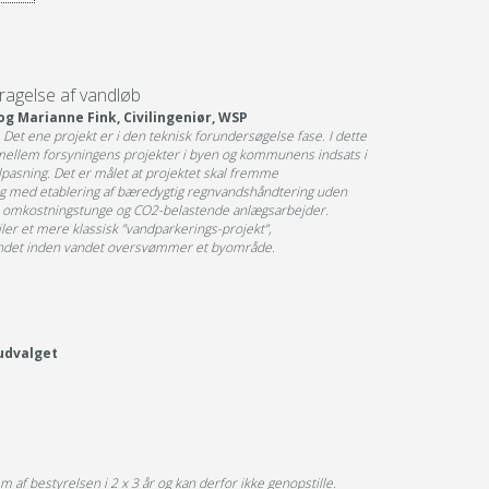
dragelse af vandløb
og Marianne Fink, Civilingeniør, WSP
 Det ene projekt er i den teknisk forundersøgelse fase. I dette
 mellem forsyningens projekter i byen og kommunens indsats i
lpasning. Det er målet at projektet skal fremme
dig med etablering af bæredygtig regnvandshåndtering uden
 omkostningstunge og CO2-belastende anlægsarbejder.
jler et mere klassisk ”vandparkerings-projekt”,
landet inden vandet oversvømmer et byområde.
 udvalget
f bestyrelsen i 2 x 3 år og kan derfor ikke genopstille.