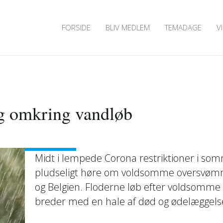
FORSIDE
BLIV MEDLEM
TEMADAGE
V
og omkring vandløb
Midt i lempede Corona restriktioner i 
pludseligt høre om voldsomme oversvømme
og Belgien. Floderne løb efter voldsomm
breder med en hale af død og ødelæggelser