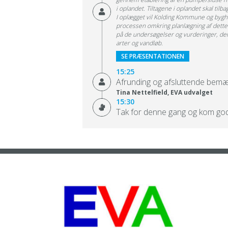
i oplandet. Tiltagene i oplandet skal ti
I oplægget vil Kolding Kommune og bygh
processen omkring planlægning af dette
på de undersøgelser og vurderinger, der 
arter og vandløb.
SE PRÆSENTATIONEN
15:25
Afrunding og afsluttende bemæ
Tina Nettelfield, EVA udvalget
15:30
Tak for denne gang og kom go