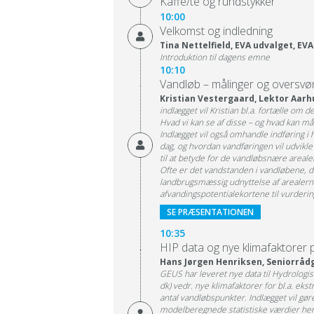
Kaffe/te og rundstykker
10:00
Velkomst og indledning
Tina Nettelfield, EVA udvalget, EV
Introduktion til dagens emne
10:10
Vandløb – målinger og oversv
Kristian Vestergaard, Lektor Aarh
indlægget vil Kristian bl.a. fortælle om 
Hvad vi kan se af disse – og hvad kan må
Indlægget vil også omhandle indføring i 
dag, og hvordan vandføringen vil udvikl
til at betyde for de vandløbsnære areale
Ofte er det vandstanden i vandløbene, d
landbrugsmæssig udnyttelse af arealern
afvandingspotentialekortene til vurdering 
SE PRÆSENTATIONEN
10:35
HIP data og nye klimafaktorer 
Hans Jørgen Henriksen, Seniorrådg
GEUS har leveret nye data til Hydrologi
dk) vedr. nye klimafaktorer for bl.a. eks
antal vandløbspunkter. Indlægget vil gør
modelberegnede statistiske værdier heru